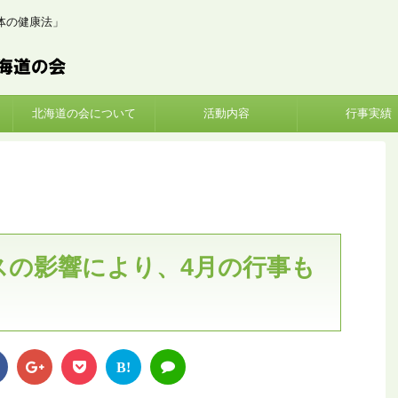
体の健康法」
北海道の会について
活動内容
行事実績
スの影響により、4月の行事も
B!