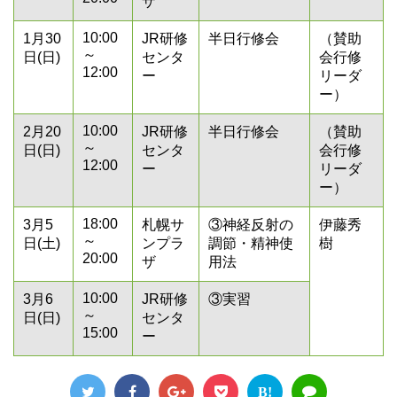
ザ
10:00
1月30
JR研修
半日行修会
（賛助
～
日(日)
センタ
会行修
12:00
ー
リーダ
ー）
10:00
2月20
JR研修
半日行修会
（賛助
～
日(日)
センタ
会行修
12:00
ー
リーダ
ー）
18:00
3月5
札幌サ
③神経反射の
伊藤秀
～
日(土)
ンプラ
調節・精神使
樹
20:00
ザ
用法
10:00
3月6
JR研修
③実習
～
日(日)
センタ
15:00
ー
B!