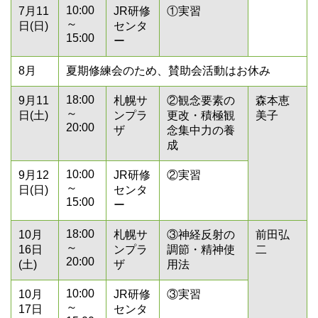
10:00
7月11
JR研修
①実習
～
日(日)
センタ
15:00
ー
8月
夏期修練会のため、賛助会活動はお休み
18:00
9月11
札幌サ
②観念要素の
森本恵
～
日(土)
ンプラ
更改・積極観
美子
20:00
ザ
念集中力の養
成
10:00
9月12
JR研修
②実習
～
日(日)
センタ
15:00
ー
18:00
10月
札幌サ
③神経反射の
前田弘
～
16日
ンプラ
調節・精神使
二
20:00
(土)
ザ
用法
10:00
10月
JR研修
③実習
～
17日
センタ