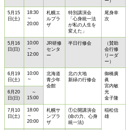
ー）
18:30
5月15
札幌エ
特別講演会
尾身幸
～
日(土)
ルプラ
「心身統一法
次
20:00
ザ
が私の人生を
変えた」
10:00
5月16
JR研修
半日行修会
（賛助
～
日(日)
センタ
会行修
12:00
ー
リーダ
ー）
10:00
6月19
北海道
北の大地
御橋廣
～
日(土)
青少年
新緑の行修会
眞
会館
宮内敏
6月20
～
光
15:00
日(日)
金子隆
18:00
7月10
札幌サ
①公開講演会
稲松信
～
日(土)
ンプラ
(命の力、心身
雄
20:00
ザ
統一法)