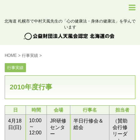
北海道 札幌市で中村天風先生の「心の健康法・身体の健康法」を学んで
います
HOME
>
行事実績
>
行事実績
2010年度行事
日
時間
会場
行事名
担当者
10:00
4月18
JR研修
半日行修会＆
（賛助
～
日(日)
センタ
総会
会行修
12:00
ー
リーダ