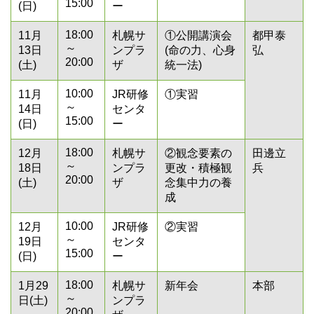
15:00
(日)
ー
18:00
11月
札幌サ
①公開講演会
都甲泰
～
13日
ンプラ
(命の力、心身
弘
20:00
(土)
ザ
統一法)
10:00
11月
JR研修
①実習
～
14日
センタ
15:00
(日)
ー
18:00
12月
札幌サ
②観念要素の
田邊立
～
18日
ンプラ
更改・積極観
兵
20:00
(土)
ザ
念集中力の養
成
10:00
12月
JR研修
②実習
～
19日
センタ
15:00
(日)
ー
18:00
1月29
札幌サ
新年会
本部
～
日(土)
ンプラ
20:00